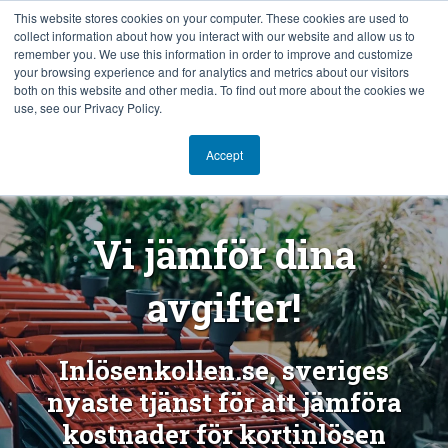
This website stores cookies on your computer. These cookies are used to
collect information about how you interact with our website and allow us to
SV
remember you. We use this information in order to improve and customize
your browsing experience and for analytics and metrics about our visitors
both on this website and other media. To find out more about the cookies we
use, see our Privacy Policy.
Accept
Vi jämför dina
avgifter!
Inlösenkollen.se, sveriges
nyaste tjänst för att jämföra
kostnader för kortinlösen